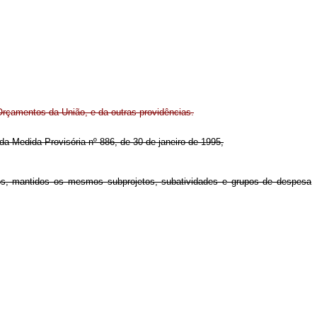
rçamentos da União, e da outras providências.
2 da Medida Provisória nº 886, de 30 de janeiro de 1995,
dos, mantidos os mesmos subprojetos, subatividades e grupos de despesa