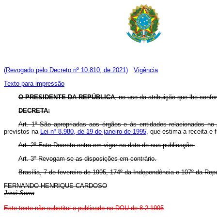
(Revogado pelo Decreto nº 10.810, de 2021)
Vigência
Texto para impressão
O PRESIDENTE DA REPÚBLICA
, no uso da atribuição que lhe confer
DECRETA:
Art. 1º São apropriadas aos órgãos e às entidades relacionados n
previstos na
Lei nº 8.980, de 19 de janeiro de 1995
, que estima a receita e 
Art. 2º Este Decreto entra em vigor na data de sua publicação.
Art. 3º Revogam-se as disposições em contrário.
Brasília, 7 de fevereiro de 1995, 174º da Independência e 107º da Repú
FERNANDO HENRIQUE CARDOSO
José Serra
Este texto não substitui o publicado no DOU de 8.2.1995