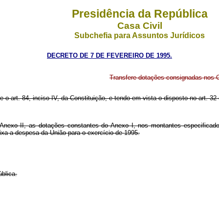
Presidência da República
Casa Civil
Subchefia para Assuntos Jurídicos
DECRETO DE 7 DE FEVEREIRO DE 1995.
Transfere dotações consignadas nos O
e o art. 84, inciso IV, da Constituição, e tendo em vista o disposto no art. 3
o Anexo II, as dotações constantes do Anexo I, nos montantes especifica
fixa a despesa da União para o exercício de 1995.
blica.