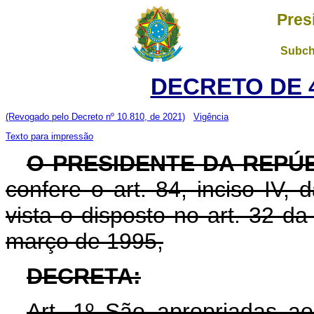
Pres
Subch
DECRETO DE 4
(Revogado pelo Decreto nº 10.810, de 2021)
Vigência
Texto para impressão
O PRESIDENTE DA REPÚ
confere o art. 84, inciso IV,
vista o disposto no art. 32 d
março de 1995,
DECRETA:
Art. 1º São apropriadas a