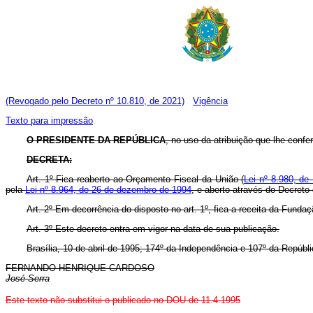
(Revogado pelo Decreto nº 10.810, de 2021)
Vigência
Texto para impressão
O PRESIDENTE DA REPÚBLICA
, no uso da atribuição que lhe confer
DECRETA:
Art. 1º Fica reaberto ao Orçamento Fiscal da União (
Lei nº 8.980, de
pela
Lei nº 8.964, de 26 de dezembro de 1994
, e aberto através do Decreto
Art. 2º Em decorrência do disposto no art. 1º, fica a receita da Funda
Art. 3º Este decreto entra em vigor na data de sua publicação.
Brasília, 10 de abril de 1995; 174º da Independência e 107º da Repúbli
FERNANDO HENRIQUE CARDOSO
José Serra
Este texto não substitui o publicado no DOU de 11.4.1995