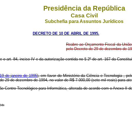
Presidência da República
Casa Civil
Subchefia para Assuntos Jurídicos
DECRETO DE 10 DE ABRIL DE 1995.
Reabre ao Orçamento Fiscal da União,
pelo Decreto de 29 de dezembro de 19
e o art. 84, inciso IV e da autorização contida no § 2º do art. 167 da Constitu
 19 de janeiro de 1995
), em favor do Ministério da Ciência e Tecnologia , p
 de 29 de dezembro de 1994, no valor de R$ 7.000,00 (sete mil reais) para at
ção Centro Tecnológico para Informática, alterada de acordo com o Anexo II d
ca.