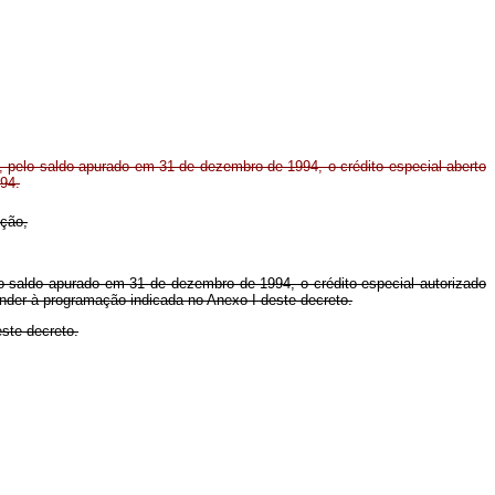
 pelo saldo apurado em 31 de dezembro de 1994, o crédito especial aberto
94.
ição,
elo saldo apurado em 31 de dezembro de 1994, o crédito especial autorizado
ender à programação indicada no Anexo I deste decreto.
este decreto.