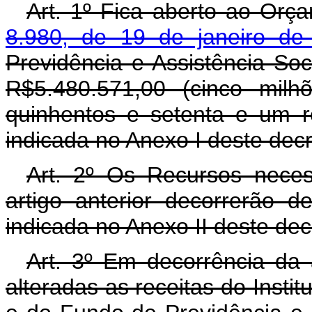
Art. 1º Fica aberto ao Orç
8.980, de 19 de janeiro de
Previdência e Assistência Soc
R$5.480.571,00 (cinco milh
quinhentos e setenta e um r
indicada no Anexo I deste decr
Art. 2º Os Recursos neces
artigo anterior decorrerão 
indicada no Anexo II deste dec
Art. 3º Em decorrência da 
alteradas as receitas do Insti