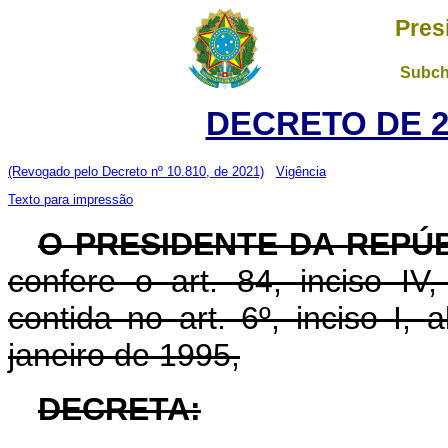
Pres
Subch
DECRETO DE 28
(Revogado pelo Decreto nº 10.810, de 2021)
Vigência
Texto para impressão
O PRESIDENTE DA REPÚ
confere o art. 84, inciso IV
contida no art. 6º, inciso I, 
janeiro de 1995,
DECRETA: