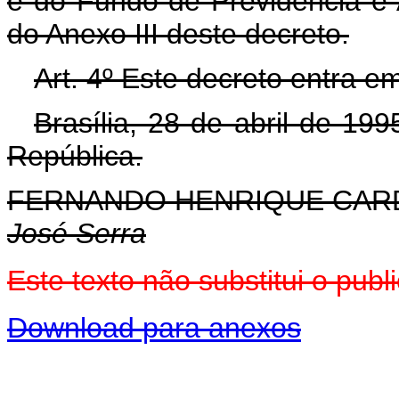
e do Fundo de Previdência e 
do Anexo III deste decreto.
Art. 4º Este decreto entra e
Brasília, 28 de abril de 19
República.
FERNANDO HENRIQUE CA
José Serra
Este texto não substitui o pu
Download para anexos