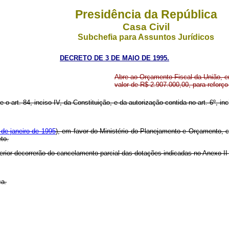
Presidência da República
Casa Civil
Subchefia para Assuntos Jurídicos
DECRETO DE 3 DE MAIO DE 1995.
Abre ao Orçamento Fiscal da União, e
valor de R$ 2.907.000,00, para reforç
e o art. 84, inciso IV, da Constituição, e da autorização contida no art. 6º, inc
 de janeiro de 1995
), em favor do Ministério do Planejamento e Orçamento, c
to.
erior decorrerão do cancelamento parcial das dotações indicadas no Anexo II
ca.