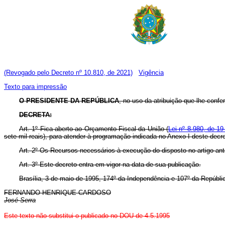
(Revogado pelo Decreto nº 10.810, de 2021)
Vigência
Texto para impressão
O PRESIDENTE DA REPÚBLICA
, no uso da atribuição que lhe confer
DECRETA:
Art. 1º Fica aberto ao Orçamento Fiscal da União (
Lei nº 8.980, de 19
sete mil reais), para atender à programação indicada no Anexo I deste decre
Art. 2º Os Recursos necessários à execução do disposto no artigo ant
Art. 3º Este decreto entra em vigor na data de sua publicação.
Brasília, 3 de maio de 1995, 174º da Independência e 107º da Repúbli
FERNANDO HENRIQUE CARDOSO
José Serra
Este texto não substitui o publicado no DOU de 4.5.1995