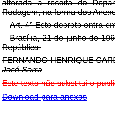
alterada a receita do Depa
Rodagem, na forma dos Anexo
Art. 4° Este decreto entra e
Brasília, 21 de junho de 19
República.
FERNANDO HENRIQUE CA
José Serra
Este texto não substitui o pu
Download para anexos