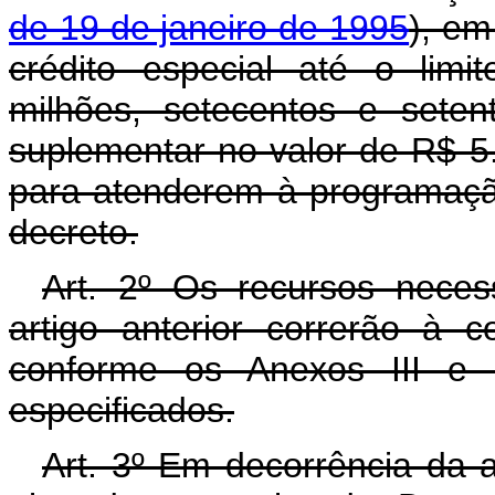
de 19 de janeiro de 1995
), em
crédito especial até o lim
milhões, setecentos e seten
suplementar no valor de R$ 5.
para atenderem à programação
decreto.
Art. 2º Os recursos neces
artigo anterior correrão à 
conforme os Anexos III e 
especificados.
Art. 3º Em decorrência da a