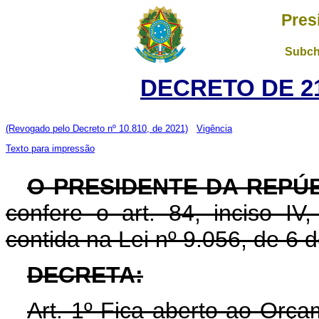
Pres
Subch
DECRETO DE 21
(Revogado pelo Decreto nº 10.810, de 2021)
Vigência
Texto para impressão
O PRESIDENTE DA REPÚ
confere o art. 84, inciso IV
contida na Lei nº 9.056, de 6 
DECRETA:
Art. 1º Fica aberto ao Orça