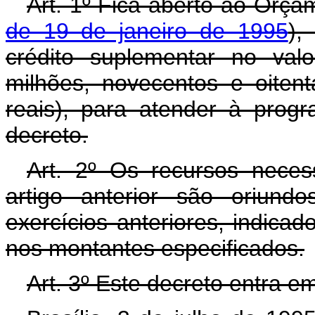
Art. 1º Fica aberto ao Orça
de 19 de janeiro de 1995
),
crédito suplementar no val
milhões, novecentos e oiten
reais), para atender à prog
decreto.
Art. 2º Os recursos neces
artigo anterior são oriund
exercícios anteriores, indicad
nos montantes especificados.
Art. 3º Este decreto entra e