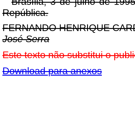
Brasília, 3 de julho de 19
República.
FERNANDO HENRIQUE CA
José Serra
Este texto não substitui o pu
Download para anexos