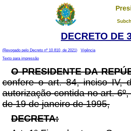
Pres
Subch
DECRETO DE 3
(Revogado pelo Decreto nº 10.810, de 2021)
Vigência
Texto para impressão
O PRESIDENTE DA REPÚ
confere o art. 84, inciso IV,
autorização contida no art. 6º, i
de 19 de janeiro de 1995,
DECRETA: