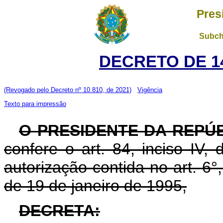
Pres
Subch
DECRETO DE 14
(Revogado pelo Decreto nº 10.810, de 2021)
Vigência
Texto para impressão
O PRESIDENTE DA REPÚ
confere o art. 84, inciso IV,
autorização contida no art. 6°, 
de 19 de janeiro de 1995,
DECRETA: