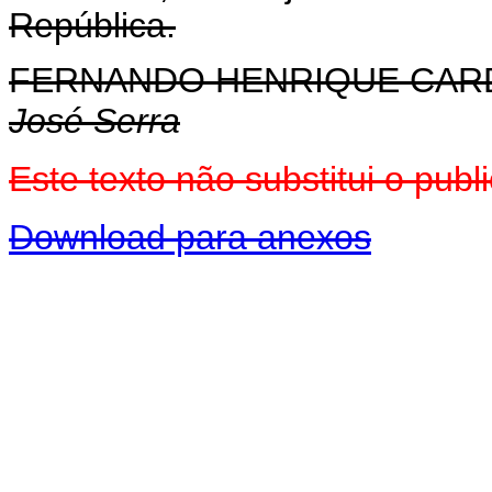
República.
FERNANDO HENRIQUE CA
José Serra
Este texto não substitui o pu
Download para anexos