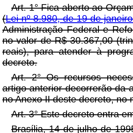
Art. 1° Fica aberto ao Orça
(
Lei nº 8.980, de 19 de janeir
Administração Federal e Refo
no valor de R$ 30.367,00 (trin
reais), para atender à prog
decreto.
Art. 2° Os recursos neces
artigo anterior decorrerão da 
no Anexo II deste decreto, no 
Art. 3° Este decreto entra e
Brasília, 14 de julho de 19