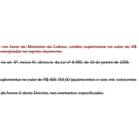
em favor do Ministério da Cultura, crédito suplementar no valor de R$
 consignadas no vigente orçamento.
no art. 6º, inciso III, alínea
b
, da Lei nº 8.980, de 19 de janeiro de 1995,
o suplementar no valor de R$ 406.769,00 (quatrocentos e seis mil, setecentos
a do Anexo II deste Decreto, nos montantes especificados.