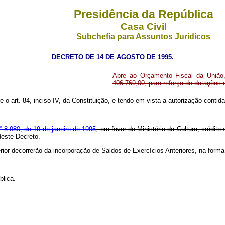
Presidência da República
Casa Civil
Subchefia para Assuntos Jurídicos
DECRETO DE 14 DE AGOSTO DE 1995.
Abre ao Orçamento Fiscal da União, 
406.769,00, para reforço de dotações
e o art. 84, inciso IV, da Constituição, e tendo em vista a autorização contida 
° 8.980, de 19 de janeiro de 1995
, em favor do Ministério da Cultura, crédit
deste Decreto.
rior decorrerão da incorporação de Saldos de Exercícios Anteriores, na form
blica.