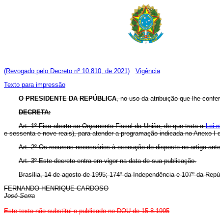
(Revogado pelo Decreto nº 10.810, de 2021)
Vigência
Texto para impressão
O PRESIDENTE DA REPÚBLICA
, no uso da atribuição que lhe confer
DECRETA:
Art. 1º Fica aberto ao Orçamento Fiscal da União, de que trata a
Lei n
e sessenta e nove reais), para atender a programação indicada no Anexo I 
Art. 2º Os recursos necessários à execução do disposto no artigo ante
Art. 3º Este decreto entra em vigor na data de sua publicação.
Brasília, 14 de agosto de 1995; 174º da Independência e 107º da Repú
FERNANDO HENRIQUE CARDOSO
José Serra
Este texto não substitui o publicado no DOU de 15.8.1995