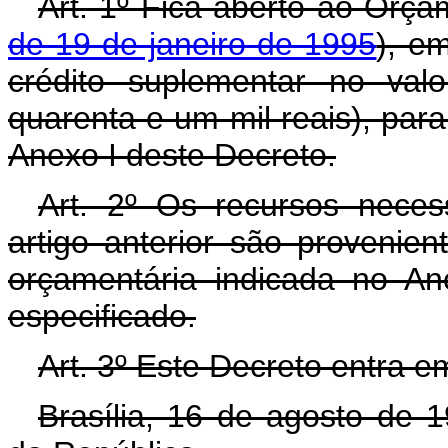
Art. 1º Fica aberto ao Orça
de 19 de janeiro de 1995
), e
crédito suplementar no val
quarenta e um mil reais), par
Anexo I deste Decreto.
Art. 2º Os recursos neces
artigo anterior são provenie
orçamentária indicada no An
especificado.
Art. 3º Este Decreto entra e
Brasília, 16 de agosto de 