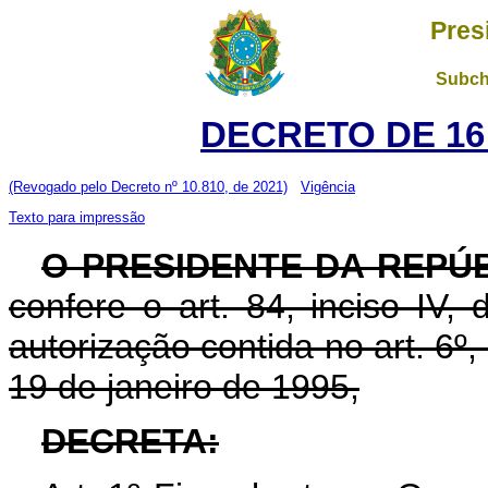
Pres
Subch
DECRETO DE 16
(Revogado pelo Decreto nº 10.810, de 2021)
Vigência
Texto para impressão
O PRESIDENTE DA REPÚ
confere o art. 84, inciso IV,
autorização contida no art. 6º, 
19 de janeiro de 1995,
DECRETA: