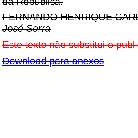
da República.
FERNANDO HENRIQUE CA
José Serra
Este texto não substitui o pu
Download para anexos