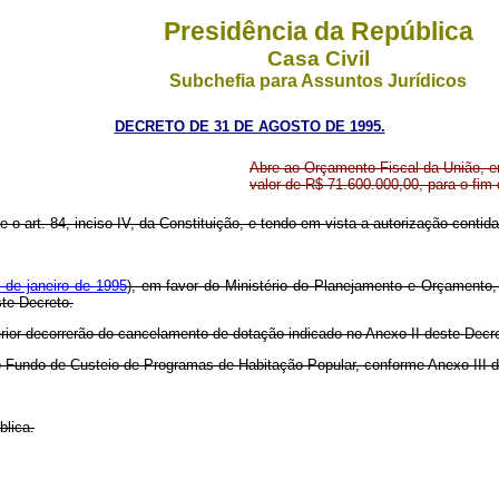
Presidência da República
Casa Civil
Subchefia para Assuntos Jurídicos
DECRETO DE 31 DE AGOSTO DE 1995.
Abre ao Orçamento Fiscal da União, e
valor de R$ 71.600.000,00, para o fim 
re o art. 84, inciso IV, da Constituição, e tendo em vista a autorização contid
9 de janeiro de 1995
), em favor do Ministério do Planejamento e Orçamento,
ste Decreto.
erior decorrerão do cancelamento de dotação indicado no Anexo II deste Decr
a do Fundo de Custeio de Programas de Habitação Popular, conforme Anexo III 
blica.