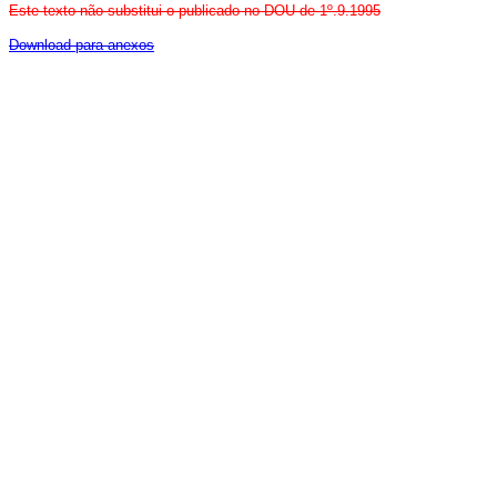
Este texto não substitui o publicado no DOU de 1º.9.1995
Download para anexos