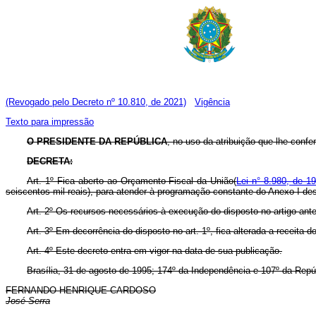
(Revogado pelo Decreto nº 10.810, de 2021)
Vigência
Texto para impressão
O PRESIDENTE DA REPÚBLICA
, no uso da atribuição que lhe confe
DECRETA:
Art. 1º Fica aberto ao Orçamento Fiscal da União(
Lei n° 8.980, de 1
seiscentos mil reais), para atender à programação constante do Anexo I de
Art. 2º Os recursos necessários à execução do disposto no artigo ant
Art. 3º Em decorrência do disposto no art. 1º, fica alterada a receit
Art. 4º Este decreto entra em vigor na data de sua publicação.
Brasília, 31 de agosto de 1995; 174º da Independência e 107º da Repú
FERNANDO HENRIQUE CARDOSO
José Serra