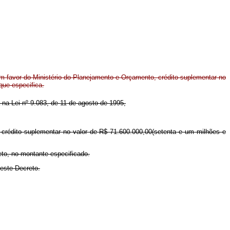
m favor do Ministério do Planejamento e Orçamento, crédito suplementar no
que especifica.
a na Lei nº 9.083, de 11 de agosto de 1995,
 crédito suplementar no valor de R$ 71.600.000,00(setenta e um milhões e
eto, no montante especificado.
deste Decreto.