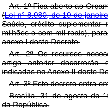
Art. 1º Fica aberto ao Orça
(
Lei n° 8.980, de 19 de janeir
Saúde, crédito suplementar 
milhões e cem mil reais), par
anexo I deste Decreto.
Art. 2º Os recursos neces
artigo anterior decorrerão
indicadas no Anexo II deste D
Art. 3º Este decreto entra e
Brasília, 31 de agosto de 
da República.