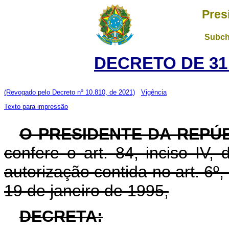
Pres
Subch
DECRETO DE 31
(Revogado pelo Decreto nº 10.810, de 2021)
Vigência
Texto para impressão
O PRESIDENTE DA REPÚ
confere o art. 84, inciso IV,
autorização contida no art. 6º, 
19 de janeiro de 1995,
DECRETA: