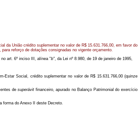
al da União crédito suplementar no valor de R$ 15.631.766,00, em favor do
l, para reforço de dotações consignadas no vigente orçamento.
o art. 6º inciso III, alínea "
b"
, da Lei nº 8.980, de 19 de janeiro de 1995,
em-Estar Social, crédito suplementar no valor de R$ 15.631.766,00 (quinze
nientes de
superávit
financeiro, apurado no Balanço Patrimonial do exercício
na forma do Anexo II deste Decreto.