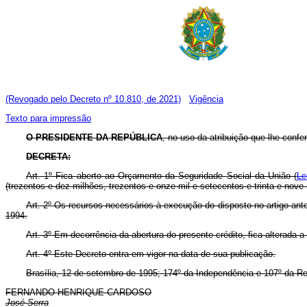
(Revogado pelo Decreto nº 10.810, de 2021)
Vigência
Texto para impressão
O PRESIDENTE DA REPÚBLICA
, no uso da atribuição que lhe confer
DECRETA:
Art. 1º Fica aberto ao Orçamento da Seguridade Social da União (
Le
(trezentos e dez milhões, trezentos e onze mil e setecentos e trinta e nove
Art. 2º Os recursos necessários à execução do disposto no artigo ante
1994.
Art. 3º Em decorrência da abertura do presente crédito, fica alterada a
Art. 4º Este Decreto entra em vigor na data de sua publicação.
Brasília, 12 de setembro de 1995; 174º da Independência e 107º da Re
FERNANDO HENRIQUE CARDOSO
José Serra