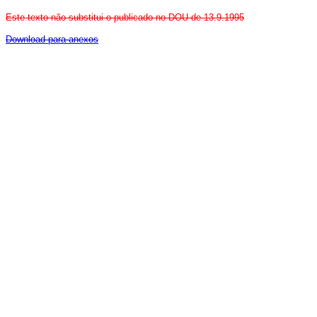
Este texto não substitui o publicado no DOU de 13.9.1995
Download para anexos