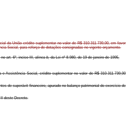
al da União crédito suplementar no valor de R$ 310.311.739,00, em favor
ência Social, para reforço de dotações consignadas no vigente orçamento.
no art. 6º, inciso III, alínea
b,
da Lei nº 8.980, de 19 de janeiro de 1995,
ia e Assistência Social, crédito suplementar no valor de R$ 310.311.739,00
tes de superávit financeiro, apurado no balanço patrimonial do exercício de
 II deste Decreto.