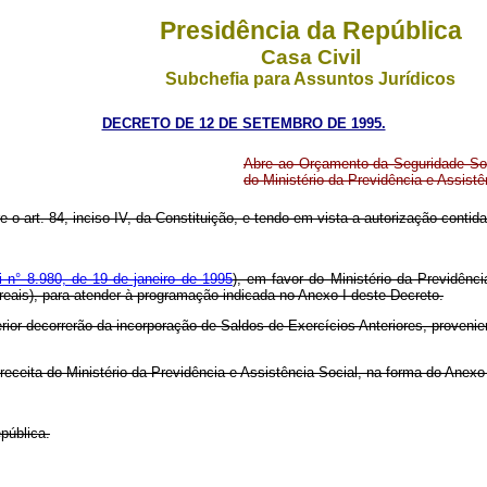
Presidência da República
Casa Civil
Subchefia para Assuntos Jurídicos
DECRETO DE 12 DE SETEMBRO DE 1995.
Abre ao Orçamento da Seguridade Soci
do Ministério da Previdência e Assist
e o art. 84, inciso IV, da Constituição, e tendo em vista a autorização contida 
i n° 8.980, de 19 de janeiro de 1995
), em favor do Ministério da Previdênc
 reais), para atender à programação indicada no Anexo I deste Decreto.
rior decorrerão da incorporação de Saldos de Exercícios Anteriores, provenien
 receita do Ministério da Previdência e Assistência Social, na forma do Anexo
pública.