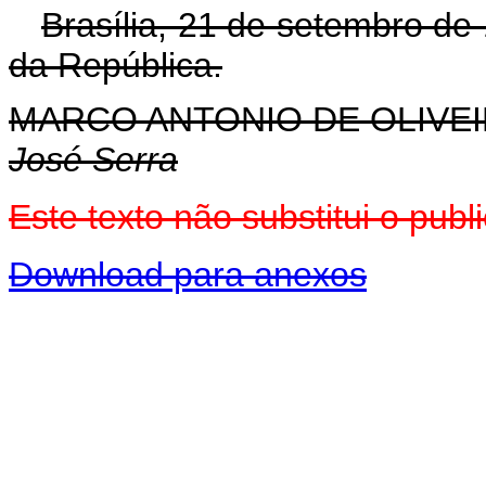
Brasília, 21 de setembro de
da República.
MARCO ANTONIO DE OLIVEI
José Serra
Este texto não substitui o pu
Download para anexos