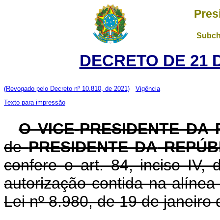
Pres
Subch
DECRETO DE 21 
(Revogado pelo Decreto nº 10.810, de 2021)
Vigência
Texto para impressão
O VICE-PRESIDENTE DA
de
PRESIDENTE DA
REPÚB
confere o art. 84, inciso IV,
autorização contida na alínea 
Lei nº 8.980, de 19 de janeiro