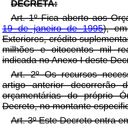
DECRETA:
Art. 1º Fica aberto aos Or
19 de janeiro de 1995
), em
Exteriores, crédito suplementa
milhões e oitocentos mil r
indicada no Anexo I deste Dec
Art. 2º Os recursos neces
artigo anterior decorrerão
orçamentárias do próprio Ó
Decreto, no montante especifi
Art. 3º Este Decreto entra e