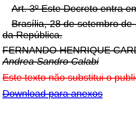
Art. 3º Este Decreto entra e
Brasília, 28 de setembro de
da República.
FERNANDO HENRIQUE CA
Andrea Sandro Calabi
Este texto não substitui o pu
Download para anexos