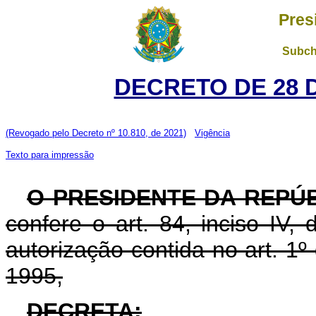
Pres
Subch
DECRETO DE 28 
(Revogado pelo Decreto nº 10.810, de 2021)
Vigência
Texto para impressão
O PRESIDENTE DA REPÚ
confere o art. 84, inciso IV,
autorização contida no art. 1º
1995,
DECRETA: