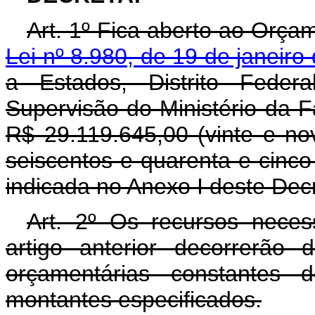
Art. 1º Fica aberto ao Orçam
Lei nº 8.980, de 19 de janeiro
a Estados, Distrito Feder
Supervisão do Ministério da F
R$ 29.119.645,00 (vinte e no
seiscentos e quarenta e cinco
indicada no Anexo I deste Dec
Art. 2º Os recursos neces
artigo anterior decorrerão
orçamentárias constantes 
montantes especificados.