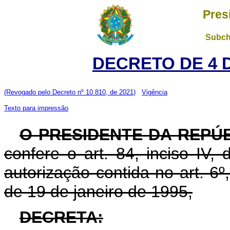
Pres
Subch
DECRETO DE 4 
(Revogado pelo Decreto nº 10.810, de 2021)
Vigência
Texto para impressão
O PRESIDENTE DA REPÚ
confere o art. 84, inciso IV,
autorização contida no art. 6º,
de 19 de janeiro de 1995,
DECRETA: