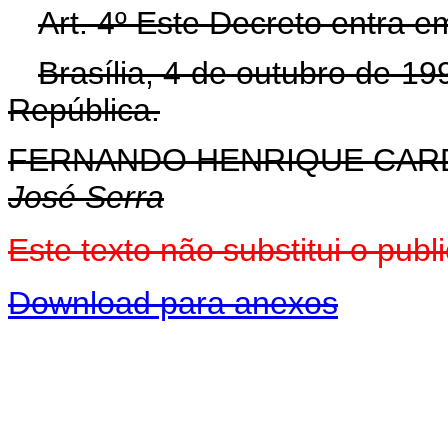
Art. 4º Este Decreto entra e
Brasília, 4 de outubro de 1
República.
FERNANDO HENRIQUE CA
José Serra
Este texto não substitui o pu
Download para anexos