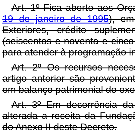
Art. 1º Fica aberto aos Or
19 de janeiro de 1995
), em
Exteriores, crédito suplem
(seiscentos e noventa e cinco
para atender à programação in
Art. 2º Os recursos neces
artigo anterior são provenien
em balanço patrimonial do exer
Art. 3º Em decorrência da 
alterada a receita da Funda
do Anexo II deste Decreto.