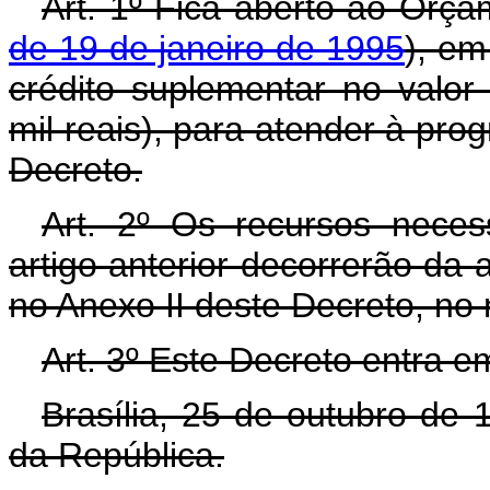
Art. 1º Fica aberto ao Orça
de 19 de janeiro de 1995
), em
crédito suplementar no valo
mil reais), para atender à pr
Decreto.
Art. 2º Os recursos neces
artigo anterior decorrerão da 
no Anexo II deste Decreto, no
Art. 3º Este Decreto entra e
Brasília, 25 de outubro de
da República.