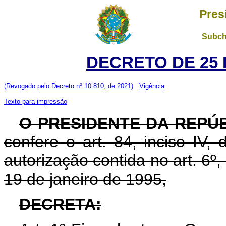
Pres
Subch
DECRETO DE 25 
(Revogado pelo Decreto nº 10.810, de 2021)
Vigência
Texto para impressão
O PRESIDENTE DA REPÚ
confere o art. 84, inciso IV,
autorização contida no art. 6º, 
19 de janeiro de 1995,
DECRETA: