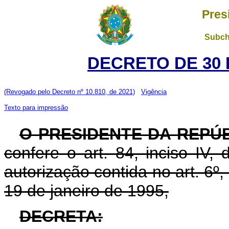
Pres
Subch
DECRETO DE 30 
(Revogado pelo Decreto nº 10.810, de 2021)
Vigência
Texto para impressão
O PRESIDENTE DA REPÚ
confere o art. 84, inciso IV,
autorização contida no art. 6º, 
19 de janeiro de 1995,
DECRETA: