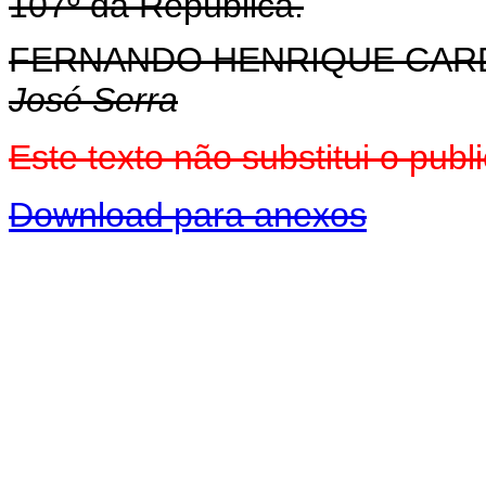
107º da República.
FERNANDO HENRIQUE CA
José Serra
Este texto não substitui o pu
Download para anexos