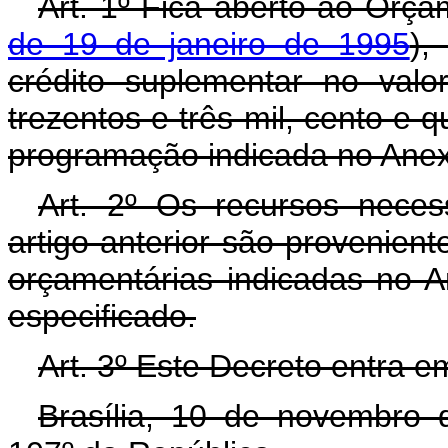
Art. 1º Fica aberto ao Orça
de 19 de janeiro de 1995
),
crédito suplementar no val
trezentos e três mil, cento e q
programação indicada no Anex
Art. 2º Os recursos neces
artigo anterior são provenien
orçamentárias indicadas no A
especificado.
Art. 3º Este Decreto entra e
Brasília, 10 de novembro 