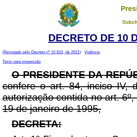
Pres
Subch
DECRETO DE 10 
(Revogado pelo Decreto nº 10.810, de 2021)
Vigência
Texto para impressão
O PRESIDENTE DA REPÚB
confere o art. 84, inciso IV,
autorização contida no art. 6º, 
19 de janeiro de 1995,
DECRETA: