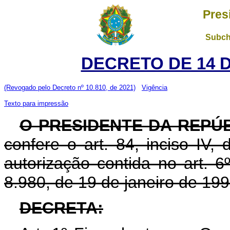
Pres
Subch
DECRETO DE 14 
(Revogado pelo Decreto nº 10.810, de 2021)
Vigência
Texto para impressão
O PRESIDENTE DA REPÚ
confere o art. 84, inciso IV,
autorização contida no art. 6º
8.980, de 19 de janeiro de 199
DECRETA: