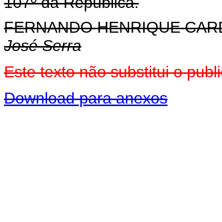
107º da República.
FERNANDO HENRIQUE CA
José Serra
Este texto não substitui o pu
Download para anexos