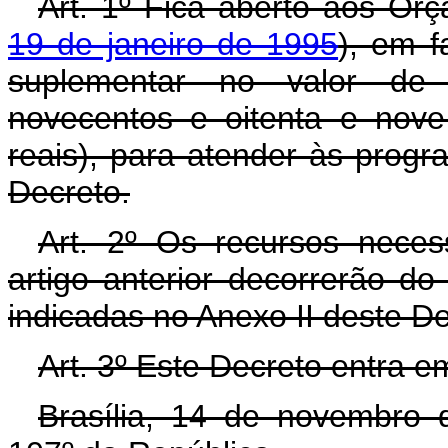
Art. 1º Fica aberto aos Or
19 de janeiro de 1995
), em f
suplementar no valor de 
novecentos e oitenta e nove 
reais), para atender às prog
Decreto.
Art. 2º Os recursos neces
artigo anterior decorrerão d
indicadas no Anexo II deste D
Art. 3º Este Decreto entra e
Brasília, 14 de novembro 