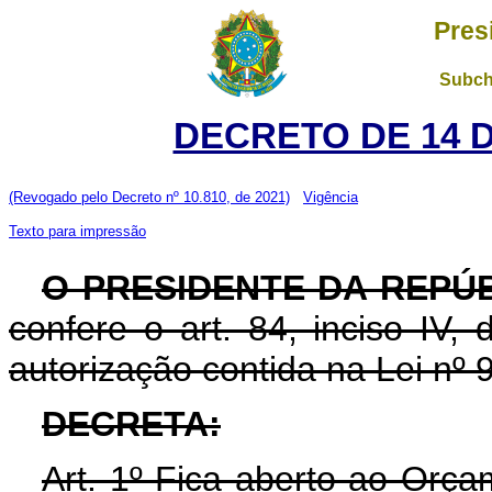
Pres
Subch
DECRETO DE 14 
(Revogado pelo Decreto nº 10.810, de 2021)
Vigência
Texto para impressão
O PRESIDENTE DA REPÚB
confere o art. 84, inciso IV,
autorização contida na Lei nº 
DECRETA:
Art. 1º Fica aberto ao Orça