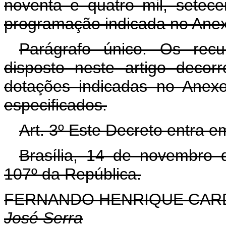
noventa e quatro mil, setece
programação indicada no Anexo
Parágrafo único. Os rec
disposto neste artigo decor
dotações indicadas no Anex
especificados.
Art. 3º Este Decreto entra e
Brasília, 14 de novembro 
107º da República.
FERNANDO HENRIQUE CA
José Serra