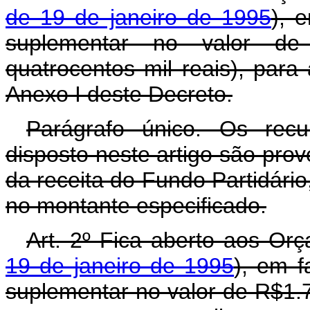
de 19 de janeiro de 1995
), 
suplementar no valor de
quatrocentos mil reais), par
Anexo I deste Decreto.
Parágrafo único. Os rec
disposto neste artigo são pro
da receita do Fundo Partidário
no montante especificado.
Art. 2º Fica aberto aos Or
19 de janeiro de 1995
), em f
suplementar no valor de R$1.