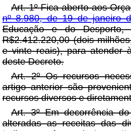
Art. 1º Fica aberto aos Orç
nº 8.980, de 19 de janeiro 
Educação e do Desporto, c
R$2.412.220,00 (dois milhões
e vinte reais), para atender
deste Decreto.
Art. 2º Os recursos neces
artigo anterior são proveni
recursos diversos e diretamen
Art. 3º Em decorrência do
alteradas as receitas das d