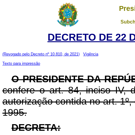
Pres
Subch
DECRETO DE 22 
(Revogado pelo Decreto nº 10.810, de 2021)
Vigência
Texto para impressão
O PRESIDENTE DA REPÚ
confere o art. 84, inciso IV,
autorização contida no art. 1º,
1995.
DECRETA: