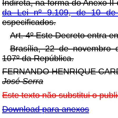
Indireta, na forma do Anexo I
da Lei nº 9.109, de 10 de
especificados.
Art. 4º Este Decreto entra e
Brasília, 22 de novembro 
107º da República.
FERNANDO HENRIQUE CA
José Serra
Este texto não substitui o pu
Download para anexos