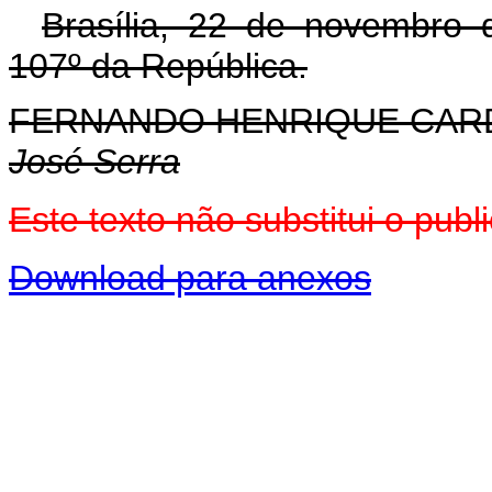
Brasília, 22 de novembro 
107º da República.
FERNANDO HENRIQUE CA
José Serra
Este texto não substitui o pu
Download para anexos