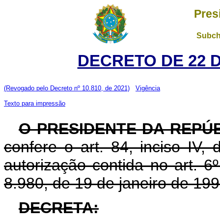
Pres
Subch
DECRETO DE 22 
(Revogado pelo Decreto nº 10.810, de 2021)
Vigência
Texto para impressão
O PRESIDENTE DA REPÚ
confere o art. 84, inciso IV,
autorização contida no art. 6º,
8.980, de 19 de janeiro de 199
DECRETA: