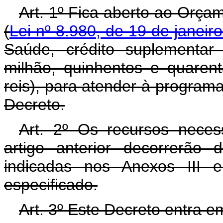
Art. 1º Fica aberto ao Orça
(
Lei nº 8.980, de 19 de janeir
Saúde, crédito suplementar
milhão, quinhentos e quarent
reis), para atender à programa
Decreto.
Art. 2º Os recursos neces
artigo anterior decorrerão
indicadas nos Anexos III 
especificado.
Art. 3º Este Decreto entra e