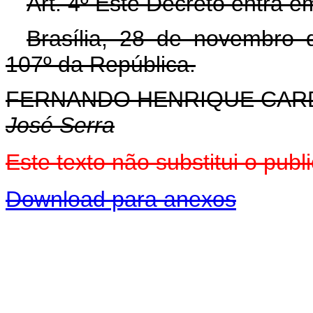
Art. 4º Este Decreto entra e
Brasília, 28 de novembro 
107º da República.
FERNANDO HENRIQUE CA
José Serra
Este texto não substitui o pu
Download para anexos