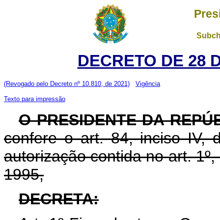
Pres
Subch
DECRETO DE 28 
(Revogado pelo Decreto nº 10.810, de 2021)
Vigência
Texto para impressão
O PRESIDENTE DA REPÚ
confere o art. 84, inciso IV,
autorização contida no art. 1º,
1995,
DECRETA: