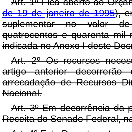
Art. 1º Fica aberto ao Orça
de 19 de janeiro de 1995
), 
suplementar no valor de 
quatrocentos e quarenta mil 
indicada no Anexo I deste Dec
Art. 2º Os recursos neces
artigo anterior decorrerã
arrecadação de Recursos Di
Nacional.
Art. 3º Em decorrência da p
Receita do Senado Federal, na