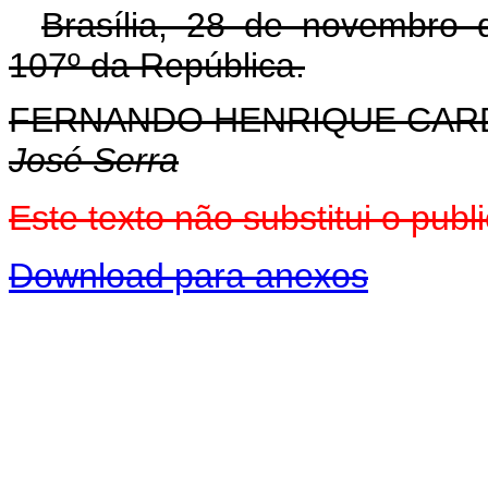
Brasília, 28 de novembro 
107º da República.
FERNANDO HENRIQUE CA
José Serra
Este texto não substitui o pu
Download para anexos