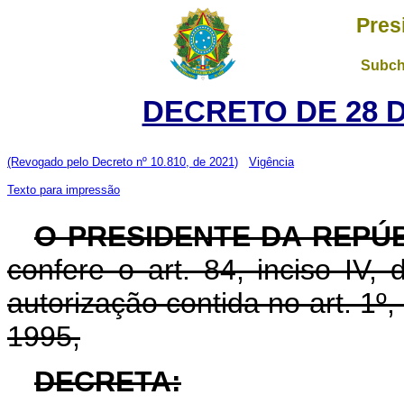
Pres
Subch
DECRETO DE 28 
(Revogado pelo Decreto nº 10.810, de 2021)
Vigência
Texto para impressão
O PRESIDENTE DA REPÚ
confere o art. 84, inciso IV,
autorização contida no art. 1º,
1995,
DECRETA: