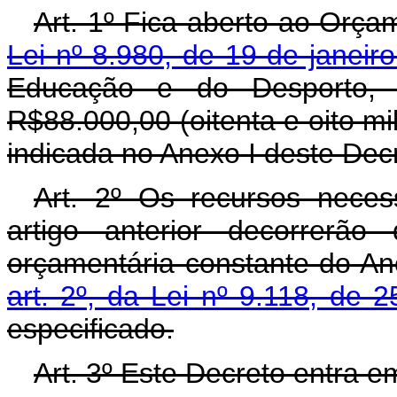
Art. 1º Fica aberto ao Orça
Lei nº 8.980, de 19 de janeir
Educação e do Desporto, c
R$88.000,00 (oitenta e oito mi
indicada no Anexo I deste Dec
Art. 2º Os recursos neces
artigo anterior decorrerão
orçamentária constante do An
art. 2º, da Lei nº 9.118, de 
especificado.
Art. 3º Este Decreto entra e