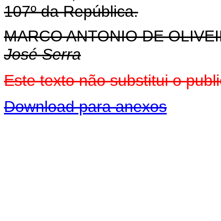
107º da República.
MARCO ANTONIO DE OLIVEI
José Serra
Este texto não substitui o pu
Download para anexos