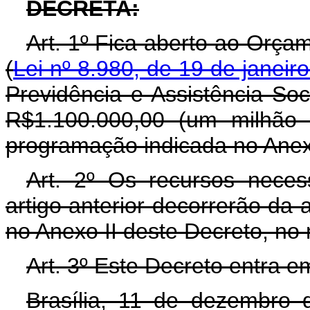
DECRETA:
Art. 1º Fica aberto ao Orça
(
Lei nº 8.980, de 19 de janeir
Previdência e Assistência Soc
R$1.100.000,00 (um milhão 
programação indicada no Anex
Art. 2º Os recursos neces
artigo anterior decorrerão da 
no Anexo II deste Decreto, no
Art. 3º Este Decreto entra e
Brasília, 11 de dezembro 