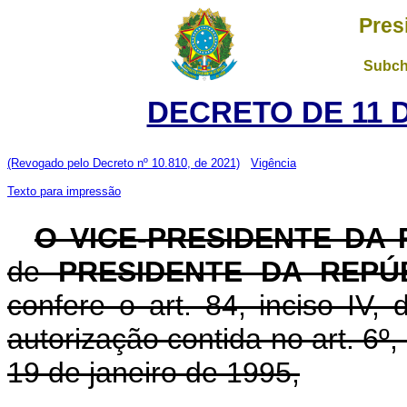
Pres
Subch
DECRETO DE 11 
(Revogado pelo Decreto nº 10.810, de 2021)
Vigência
Texto para impressão
O VICE-PRESIDENTE DA
de
PRESIDENTE DA REPÚB
confere o art. 84, inciso IV,
autorização contida no art. 6º, 
19 de janeiro de 1995,