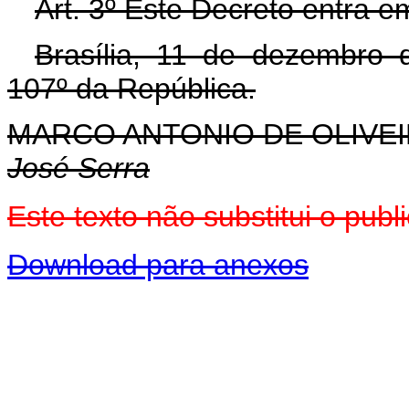
Art. 3º Este Decreto entra e
Brasília, 11 de dezembro 
107º da República.
MARCO ANTONIO DE OLIVEI
José Serra
Este texto não substitui o pu
Download para anexos