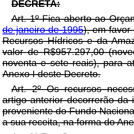
DECRETA:
Art. 1º Fica aberto ao Orça
de janeiro de 1995
), em favor
Recursos Hídricos e da Amaz
valor de R$957.297,00 (nove
noventa e sete reais), para 
Anexo I deste Decreto.
Art. 2º Os recursos neces
artigo anterior decorrerão da 
proveniente do Fundo Nacional
a sua receita, na forma do Ane