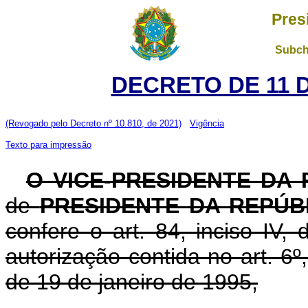
Pres
Subch
DECRETO DE 11 
(Revogado pelo Decreto nº 10.810, de 2021)
Vigência
Texto para impressão
O VICE-PRESIDENTE DA
de
PRESIDENTE DA REPÚB
confere o art. 84, inciso IV,
autorização contida no art. 6º,
de 19 de janeiro de 1995,