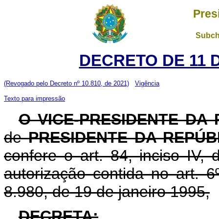
Pres
Subch
DECRETO DE 11 
(Revogado pelo Decreto nº 10.810, de 2021)
Vigência
Texto para impressão
O VICE-PRESIDENTE DA
de
PRESIDENTE DA REPÚB
confere o art. 84, inciso IV,
autorização contida no art. 6º
8.980, de 19 de janeiro 1995,
DECRETA: