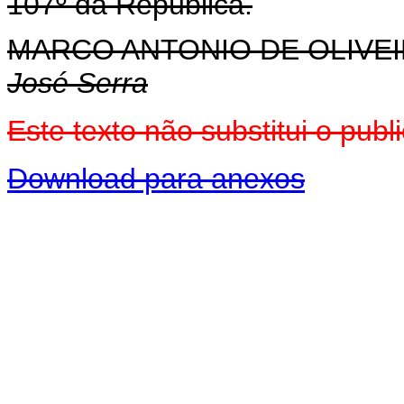
107º da República.
MARCO ANTONIO DE OLIVEI
José Serra
Este texto não substitui o pu
Download para anexos