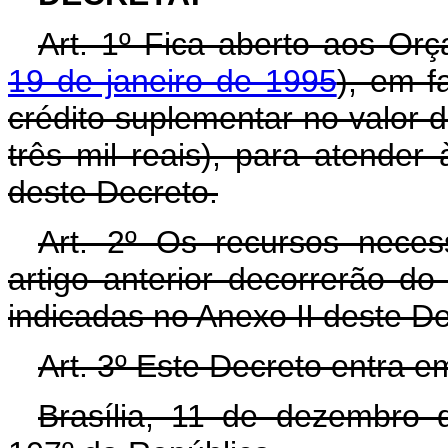
Art. 1º Fica aberto aos Or
19 de janeiro de 1995
), em f
crédito suplementar no valor 
três mil reais), para atende
deste Decreto.
Art. 2º Os recursos neces
artigo anterior decorrerão d
indicadas no Anexo II deste D
Art. 3º Este Decreto entra e
Brasília, 11 de dezembro 