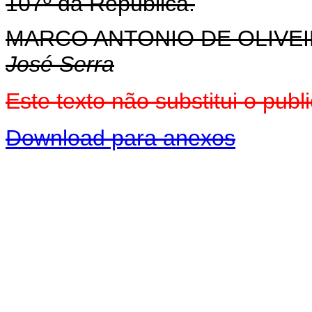
107º da República.
MARCO ANTONIO DE OLIVEI
José Serra
Este texto não substitui o pu
Download para anexos