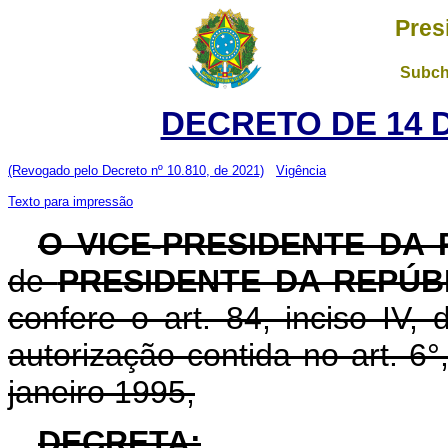
Pres
Subch
DECRETO DE 14 
(Revogado pelo Decreto nº 10.810, de 2021)
Vigência
Texto para impressão
O VICE-PRESIDENTE DA
de
PRESIDENTE DA REPÚB
confere o art. 84, inciso IV,
autorização contida no art. 6°,
janeiro 1995,
DECRETA: