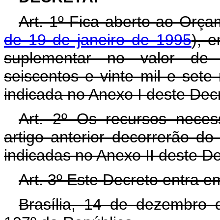
Art. 1º Fica aberto ao Orça
de 19 de janeiro de 1995
), 
suplementar no valor de R
seiscentos e vinte mil e sete
indicada no Anexo I deste Dec
Art. 2º Os recursos neces
artigo anterior decorrerão d
indicadas no Anexo II deste D
Art. 3º Este Decreto entra e
Brasília, 14 de dezembro 