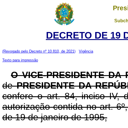
Pres
Subch
DECRETO DE 19 
(Revogado pelo Decreto nº 10.810, de 2021)
Vigência
Texto para impressão
O VICE-PRESIDENTE DA
de
PRESIDENTE DA REPÚB
confere o art. 84, inciso IV,
autorização contida no art. 6º, 
de 19 de janeiro de 1995,