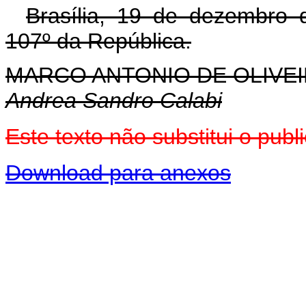
Brasília, 19 de dezembro 
107º da República.
MARCO ANTONIO DE OLIVEI
Andrea Sandro Calabi
Este texto não substitui o pu
Download para anexos