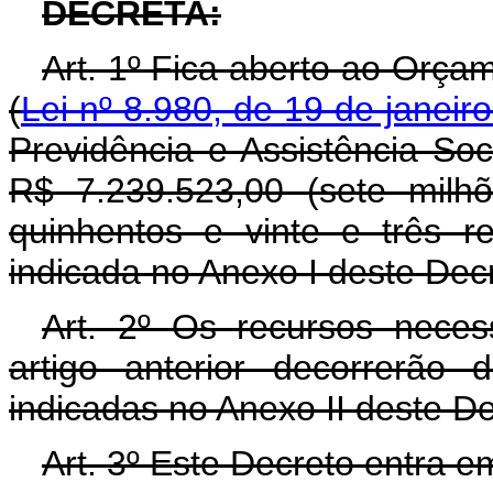
DECRETA:
Art. 1º Fica aberto ao Orça
(
Lei nº 8.980, de 19 de janeir
Previdência e Assistência Soc
R$ 7.239.523,00 (sete milhõ
quinhentos e vinte e três r
indicada no Anexo I deste Dec
Art. 2º Os recursos neces
artigo anterior decorrerão
indicadas no Anexo II deste D
Art. 3º Este Decreto entra e