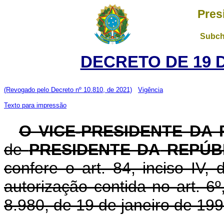
Pres
Subch
DECRETO DE 19 
(Revogado pelo Decreto nº 10.810, de 2021)
Vigência
Texto para impressão
O VICE-PRESIDENTE DA
de
PRESIDENTE DA
REPÚB
confere o art. 84, inciso IV,
autorização contida no art. 6º,
8.980, de 19 de janeiro de 199