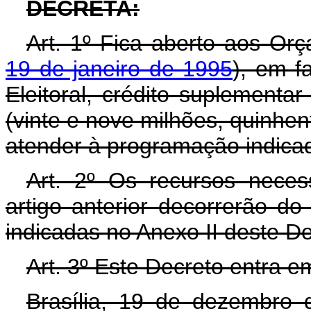
DECRETA:
Art. 1º Fica aberto aos Or
19 de janeiro de 1995
), em f
Eleitoral, crédito suplementa
(vinte e nove milhões, quinhent
atender à programação indicad
Art. 2º Os recursos neces
artigo anterior decorrerão d
indicadas no Anexo II deste D
Art. 3º Este Decreto entra e
Brasília, 19 de dezembro 