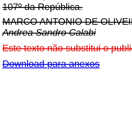
107º da República.
MARCO ANTONIO DE OLIVEI
Andrea Sandro Calabi
Este texto não substitui o pu
Download para anexos