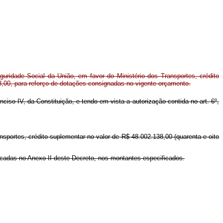
ridade Social da União, em favor do Ministério dos Transportes, crédito
8,00, para reforço de dotações consignadas no vigente orçamento.
inciso IV, da Constituição, e tendo em vista a autorização contida no art. 6º,
ansportes, crédito suplementar no valor de R$ 48.002.138,00 (quarenta e oito
dicadas no Anexo II deste Decreto, nos montantes especificados.