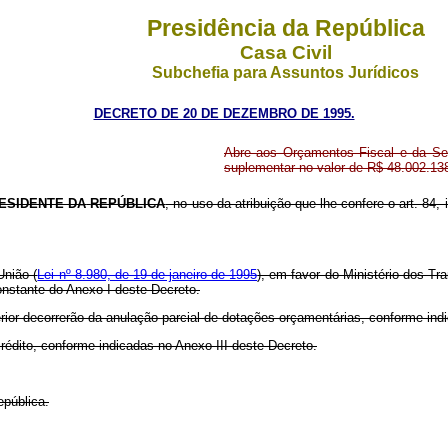
Presidência da República
Casa Civil
Subchefia para Assuntos Jurídicos
DECRETO DE 20 DE DEZEMBRO DE 1995.
Abre aos Orçamentos Fiscal e da Segu
suplementar no valor de R$ 48.002.13
ESIDENTE DA
REPÚBLICA
, no uso da atribuição que lhe confere o art. 84, 
União (
Lei nº 8.980, de 19 de janeiro de 1995
), em favor do Ministério dos Tr
constante do Anexo I deste Decreto.
erior decorrerão da anulação parcial de dotações orçamentárias, conforme in
crédito, conforme indicadas no Anexo III deste Decreto.
epública.