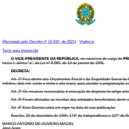
(Revogado pelo Decreto nº 10.810, de 2021)
Vigência
Texto para impressão
O VICE-PRESIDENTE DA REPÚBLICA
, no exercício do cargo de
PR
inciso I, alínea "
a"
, da Lei nº 8.980, de 19 de janeiro de 1995,
DECRETA:
Art. 1º Fica aberto aos Orçamentos Fiscal e da Seguridade Social da 
milhões, dois mil, cento e trinta e oito reais), para atender à programação 
Art. 2º Os recursos necessários à execução do disposto no artigo ant
Art. 3º Ficam alteradas as receitas das entidades beneficiárias deste 
Art. 4º Este Decreto entra em vigor na data de sua publicação.
Brasília, 20 de dezembro de 1995; 174º da Independência e 107° da R
MARCO ANTONIO DE OLIVEIRA MACIEL
José Serra