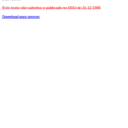
Este texto não substitui o publicado no DOU de 21.12.1995
Download para anexos