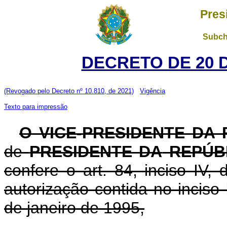
Pres
Subch
DECRETO DE 20 
(Revogado pelo Decreto nº 10.810, de 2021)
Vigência
Texto para impressão
O VICE-PRESIDENTE DA
de
PRESIDENTE DA
REPÚB
confere o art. 84, inciso IV,
autorização contida no inciso I
de janeiro de 1995,