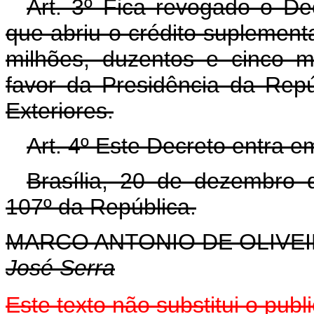
Art. 3º Fica revogado o D
que abriu o crédito suplement
milhões, duzentos e cinco mi
favor da Presidência da Repú
Exteriores.
Art. 4º Este Decreto entra e
Brasília, 20 de dezembro 
107º da República.
MARCO ANTONIO DE OLIVEI
José Serra
Este texto não substitui o pu