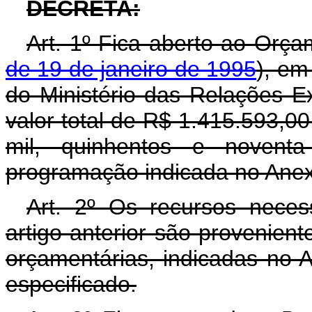
DECRETA:
Art. 1º Fica aberto ao Orça
de 19 de janeiro de 1995
), em
do Ministério das Relações Ex
valor total de R$ 1.415.593,0
mil, quinhentos e noventa
programação indicada no Anex
Art. 2º Os recursos neces
artigo anterior são provenien
orçamentárias, indicadas no 
especificado.