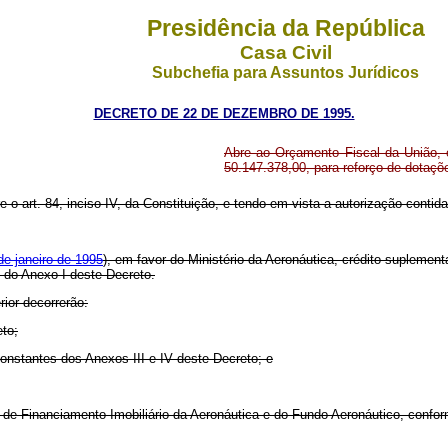
Presidência da República
Casa Civil
Subchefia para Assuntos Jurídicos
DECRETO DE 22 DE DEZEMBRO DE 1995.
Abre ao Orçamento Fiscal da União, e
50.147.378,00, para reforço de dotaç
re o art. 84, inciso IV, da Constituição, e tendo em vista a autorização contid
de janeiro de 1995
), em favor do Ministério da Aeronáutica, crédito suplemen
e do Anexo I deste Decreto.
rior decorrerão:
eto;
onstantes dos Anexos III e IV deste Decreto; e
xa de Financiamento Imobiliário da Aeronáutica e do Fundo Aeronáutico, confo