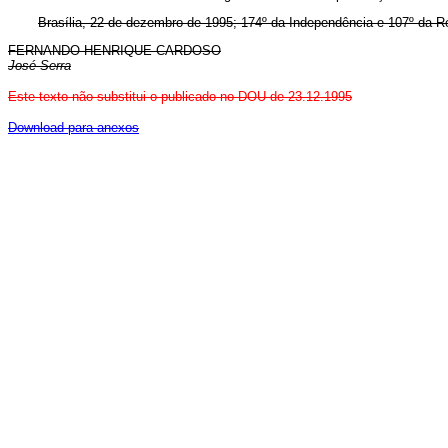
Brasília, 22 de dezembro de 1995; 174º da Independência e 107º da R
FERNANDO HENRIQUE CARDOSO
José Serra
Este texto não substitui o publicado no DOU de 23.12.1995
Download para anexos