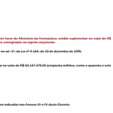
m favor do Ministério da Aeronáutica, crédito suplementar no valor de R$
ões consignadas no vigente orçamento.
a no art. 1º, da Lei nº 9.164, de 19 de dezembro de 1995,
tar no valor de R$ 50.147.378,00 (cinqüenta milhões, cento e quarenta e sete
rme indicadas nos Anexos III e IV deste Decreto.