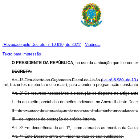
(Revogado pelo Decreto nº 10.810, de 2021)
Vigência
Texto para impressão
O PRESIDENTE DA REPÚBLICA
, no uso da atribuição que lhe confe
DECRETA:
Art. 1º Fica aberto ao Orçamento Fiscal da União (
Lei nº 8.980, de 19 
mil, trezentos e setenta e oito reais), para atender à programação constant
Art. 2º Os recursos necessários à execução do disposto no artigo ante
I - da anulação parcial das dotações indicadas no Anexo II deste Decr
II - do excesso de arrecadação de recursos diretamente arrecadados c
III - do ingresso de operação de crédito interna.
Art. 3º Em decorrência do art. 1º, ficam alteradas as receitas da Cai
Art. 4º Este Decreto entra em vigor na data de sua publicação.