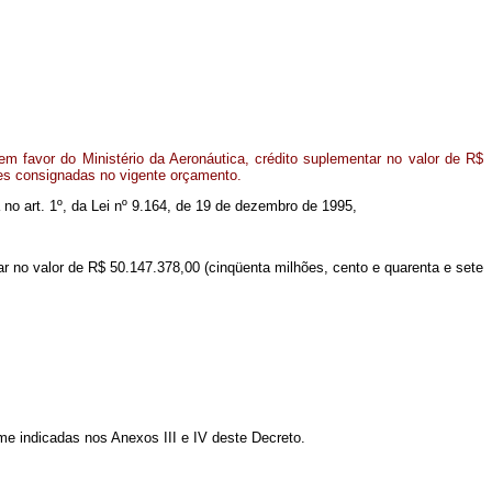
m favor do Ministério da Aeronáutica, crédito suplementar no valor de R$
ões consignadas no vigente orçamento.
a no art. 1º, da Lei nº 9.164, de 19 de dezembro de 1995,
tar no valor de R$ 50.147.378,00 (cinqüenta milhões, cento e quarenta e sete
rme indicadas nos Anexos III e IV deste Decreto.