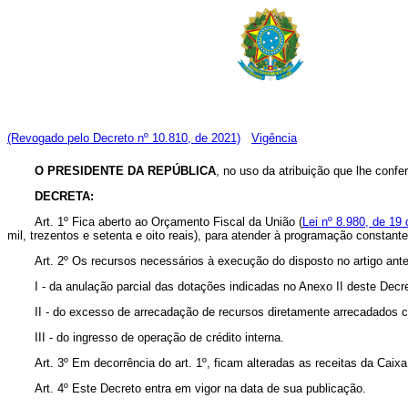
(Revogado pelo Decreto nº 10.810, de 2021)
Vigência
O PRESIDENTE DA REPÚBLICA
, no uso da atribuição que lhe confe
DECRETA:
Art. 1º Fica aberto ao Orçamento Fiscal da União (
Lei nº 8.980, de 19 
mil, trezentos e setenta e oito reais), para atender à programação constant
Art. 2º Os recursos necessários à execução do disposto no artigo ante
I - da anulação parcial das dotações indicadas no Anexo II deste Decr
II - do excesso de arrecadação de recursos diretamente arrecadados c
III - do ingresso de operação de crédito interna.
Art. 3º Em decorrência do art. 1º, ficam alteradas as receitas da Cai
Art. 4º Este Decreto entra em vigor na data de sua publicação.