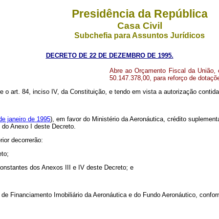
Presidência da República
Casa Civil
Subchefia para Assuntos Jurídicos
DECRETO DE 22 DE DEZEMBRO DE 1995.
Abre ao Orçamento Fiscal da União, e
50.147.378,00, para reforço de dotaç
re o art. 84, inciso IV, da Constituição, e tendo em vista a autorização contid
de janeiro de 1995
), em favor do Ministério da Aeronáutica, crédito suplemen
e do Anexo I deste Decreto.
rior decorrerão:
eto;
onstantes dos Anexos III e IV deste Decreto; e
xa de Financiamento Imobiliário da Aeronáutica e do Fundo Aeronáutico, confo