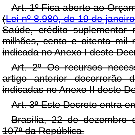
Art. 1º Fica aberto ao Orça
(
Lei nº 8.980, de 19 de janeir
Saúde, crédito suplementar 
milhões, cento e oitenta mil
indicada no Anexo I deste Dec
Art. 2º Os recursos neces
artigo anterior decorrerão
indicadas no Anexo II deste D
Art. 3º Este Decreto entra e
Brasília, 22 de dezembro 
107º da República.