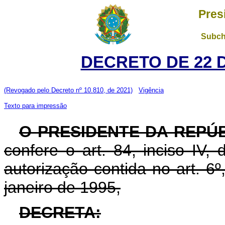
Pres
Subch
DECRETO DE 22 
(Revogado pelo Decreto nº 10.810, de 2021)
Vigência
Texto para impressão
O PRESIDENTE DA REPÚ
confere o art. 84, inciso IV,
autorização contida no art. 6º,
janeiro de 1995,
DECRETA: