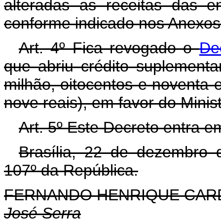
alteradas as receitas das en
conforme indicado nos Anexos I
Art. 4º Fica revogado o
De
que abriu crédito suplement
milhão, oitocentos e noventa e
nove reais), em favor do Mini
Art. 5º Este Decreto entra e
Brasília, 22 de dezembro 
107º da República.
FERNANDO HENRIQUE CA
José Serra