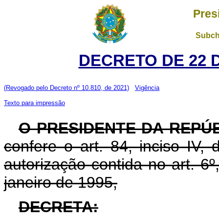
Pres
Subch
DECRETO DE 22 
(Revogado pelo Decreto nº 10.810, de 2021)
Vigência
Texto para impressão
O PRESIDENTE DA REPÚ
confere o art. 84, inciso IV,
autorização contida no art. 6º,
janeiro de 1995,
DECRETA: