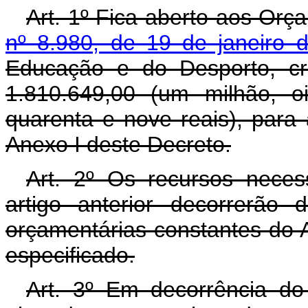
Art. 1º Fica aberto aos Orç
nº 8.980, de 19 de janeiro 
Educação e do Desporto, cr
1.810.649,00 (um milhão, o
quarenta e nove reais), para
Anexo I deste Decreto.
Art. 2º Os recursos neces
artigo anterior decorrerão
orçamentárias constantes do 
especificado.
Art. 3º Em decorrência do