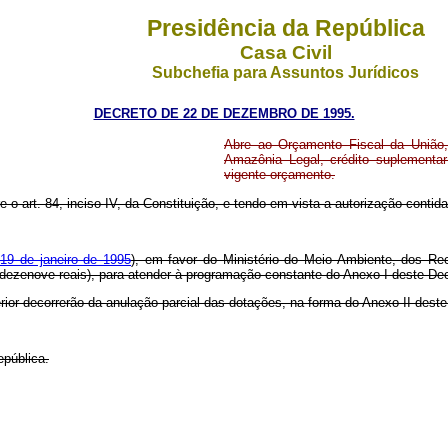
Presidência da República
Casa Civil
Subchefia para Assuntos Jurídicos
DECRETO DE 22 DE DEZEMBRO DE 1995.
Abre ao Orçamento Fiscal da União,
Amazônia Legal, crédito suplementar
vigente orçamento.
e o art. 84, inciso IV, da Constituição, e tendo em vista a autorização contida n
 19 de janeiro de 1995
), em favor do Ministério do Meio Ambiente, dos Re
e dezenove reais), para atender à programação constante do Anexo I deste Dec
rior decorrerão da anulação parcial das dotações, na forma do Anexo II deste
epública.