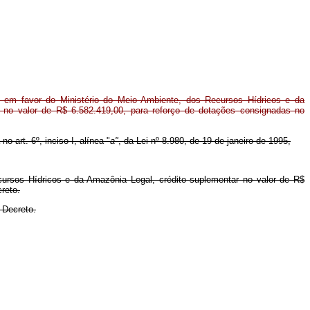
 em favor do Ministério do Meio Ambiente, dos Recursos Hídricos e da
 no valor de R$ 6.582.419,00, para reforço de dotações consignadas no
o art. 6º, inciso I, alínea "
a"
, da Lei nº 8.980, de 19 de janeiro de 1995,
cursos Hídricos e da Amazônia Legal, crédito suplementar no valor de R$
reto.
 Decreto.