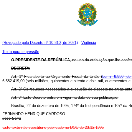
(Revogado pelo Decreto nº 10.810, de 2021)
Vigência
Texto para impressão
O PRESIDENTE DA REPÚBLICA
, no uso da atribuição que lhe confer
DECRETA:
Art. 1º Fica aberto ao Orçamento Fiscal da União (
Lei nº 8.980, de
6.582.419,00 (seis milhões, quinhentos e oitenta e dois mil, quatrocentos 
Art. 2º Os recursos necessários à execução do disposto no artigo ante
Art. 3º Este Decreto entra em vigor na data de sua publicação.
Brasília, 22 de dezembro de 1995; 174º da Independência e 107º da R
FERNANDO HENRIQUE CARDOSO
José Serra
Este texto não substitui o publicado no DOU de 23.12.1995