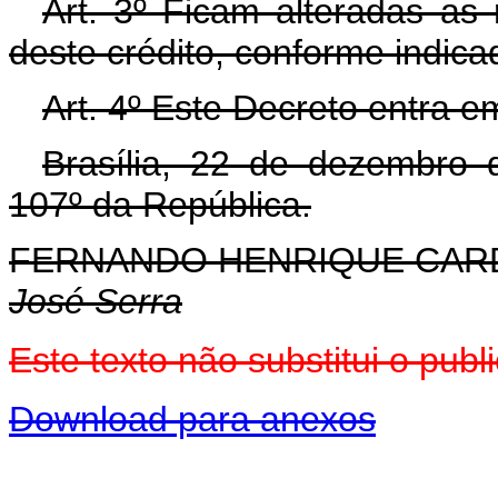
Art. 3º Ficam alteradas as 
deste crédito, conforme indica
Art. 4º Este Decreto entra e
Brasília, 22 de dezembro 
107º da República.
FERNANDO HENRIQUE CA
José Serra
Este texto não substitui o pu
Download para anexos