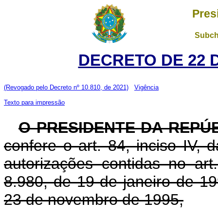
Pres
Subch
DECRETO DE 22 
(Revogado pelo Decreto nº 10.810, de 2021)
Vigência
Texto para impressão
O PRESIDENTE DA REPÚ
confere o art. 84, inciso IV, 
autorizações contidas no art.
8.980, de 19 de janeiro de 199
23 de novembro de 1995,