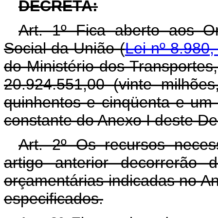
DECRETA:
Art. 1º Fica aberto aos O
Social da União (
Lei nº 8.980,
do Ministério dos Transportes
20.924.551,00 (vinte milhões
quinhentos e cinqüenta e um 
constante do Anexo I deste De
Art. 2º Os recursos neces
artigo anterior decorrerão
orçamentárias indicadas no An
especificados.