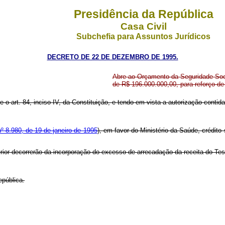
Presidência da República
Casa Civil
Subchefia para Assuntos Jurídicos
DECRETO DE 22 DE DEZEMBRO DE 1995.
Abre ao Orçamento da Seguridade Socia
de R$ 196.000.000,00, para reforço d
re o art. 84, inciso IV, da Constituição, e tendo em vista a autorização contid
nº 8.980, de 19 de janeiro de 1995
), em favor do Ministério da Saúde, crédit
erior decorrerão da incorporação do excesso de arrecadação da receita do Tes
epública.