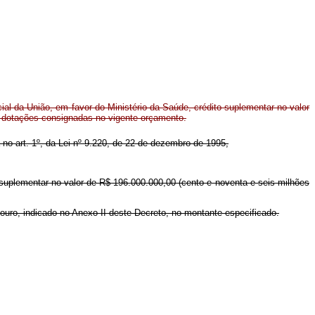
l da União, em favor do Ministério da Saúde, crédito suplementar no valor
e dotações consignadas no vigente orçamento.
a no art. 1º, da Lei nº 9.220, de 22 de dezembro de 1995,
o suplementar no valor de R$ 196.000.000,00 (cento e noventa e seis milhões
ouro, indicado no Anexo II deste Decreto, no montante especificado.