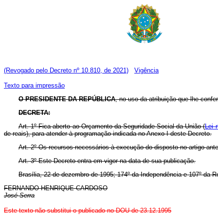
(Revogado pelo Decreto nº 10.810, de 2021)
Vigência
Texto para impressão
O PRESIDENTE DA REPÚBLICA
, no uso da atribuição que lhe confe
DECRETA:
Art. 1º Fica aberto ao Orçamento da Seguridade Social da União (
Lei 
de reais), para atender à programação indicada no Anexo I deste Decreto.
Art. 2º Os recursos necessários à execução do disposto no artigo ant
Art. 3º Este Decreto entra em vigor na data de sua publicação.
Brasília, 22 de dezembro de 1995; 174º da Independência e 107º da R
FERNANDO HENRIQUE CARDOSO
José Serra
Este texto não substitui o publicado no DOU de 23.12.1995