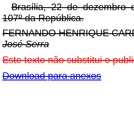
Brasília, 22 de dezembro 
107º da República.
FERNANDO HENRIQUE CA
José Serra
Este texto não substitui o pu
Download para anexos