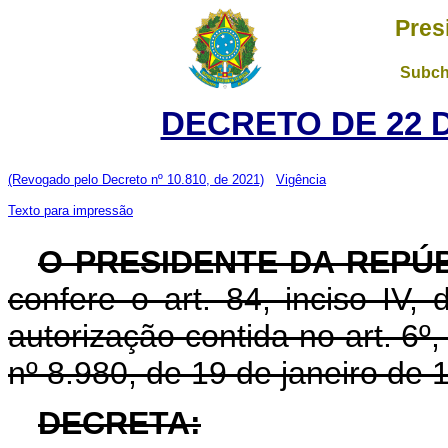
Pres
Subch
DECRETO DE 22 
(Revogado pelo Decreto nº 10.810, de 2021)
Vigência
Texto para impressão
O PRESIDENTE DA REPÚ
confere o art. 84, inciso IV,
autorização contida no art. 6º, 
nº 8.980, de 19 de janeiro de 
DECRETA: