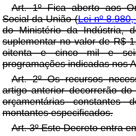
Art. 1º Fica aberto aos O
Social da União (
Lei nº 8.980,
do Ministério da Indústria,
suplementar no valor de R$ 1
oitenta e cinco mil e sei
programações indicadas nos An
Art. 2º Os recursos neces
artigo anterior decorrerão d
orçamentárias constantes 
montantes especificados.
Art. 3º Este Decreto entra e