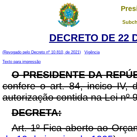
Pres
Subch
DECRETO DE 22 
(Revogado pelo Decreto nº 10.810, de 2021)
Vigência
Texto para impressão
O PRESIDENTE DA REPÚ
confere o art. 84, inciso IV,
autorização contida na Lei nº
DECRETA:
Art. 1º Fica aberto ao Orça