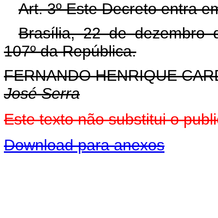
Art. 3º Este Decreto entra e
Brasília, 22 de dezembro 
107º da República.
FERNANDO HENRIQUE CA
José Serra
Este texto não substitui o pu
Download para anexos