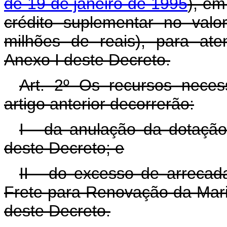
de 19 de janeiro de 1995
), em
crédito suplementar no val
milhões de reais), para at
Anexo I deste Decreto.
Art. 2º Os recursos neces
artigo anterior decorrerão:
I - da anulação da dotação
deste Decreto; e
II - do excesso de arrecad
Frete para Renovação da Mari
deste Decreto.