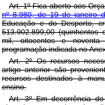
Art. 1º Fica aberto aos Orç
nº 8.980, de 19 de janeiro 
Educação e do Desporto, cr
513.902.899,00 (quinhentos 
mil, oitocentos e noventa
programação indicada no Anex
Art. 2º Os recursos neces
artigo anterior são proveni
recursos destinados à man
ensino.
Art. 3º Em decorrência do