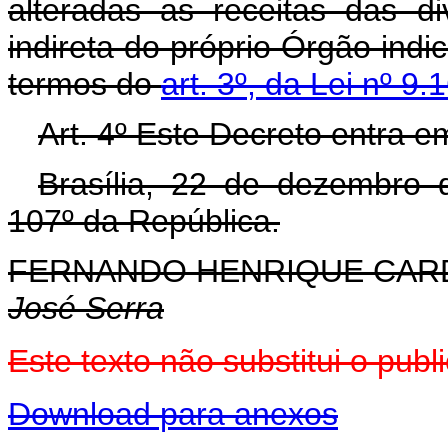
alteradas as receitas das d
indireta do próprio Órgão indi
termos do
art. 3º, da Lei nº 9.
Art. 4º Este Decreto entra e
Brasília, 22 de dezembro 
107º da República.
FERNANDO HENRIQUE CA
José Serra
Este texto não substitui o pu
Download para anexos