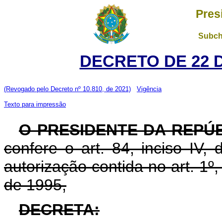
Pres
Subch
DECRETO DE 22 
(Revogado pelo Decreto nº 10.810, de 2021)
Vigência
Texto para impressão
O PRESIDENTE DA REPÚ
confere o art. 84, inciso IV,
autorização contida no art. 1º
de 1995,
DECRETA: