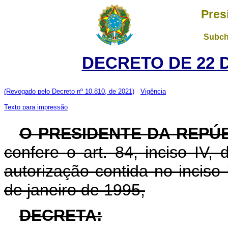
Pres
Subch
DECRETO DE 22 
(Revogado pelo Decreto nº 10.810, de 2021)
Vigência
Texto para impressão
O PRESIDENTE DA REPÚ
confere o art. 84, inciso IV,
autorização contida no inciso I
de janeiro de 1995,
DECRETA: