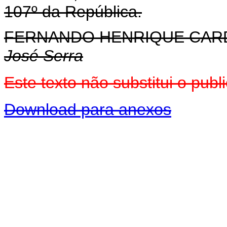
107º da República.
FERNANDO HENRIQUE CA
José Serra
Este texto não substitui o pu
Download para anexos