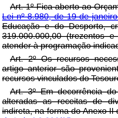
Art. 1º Fica aberto ao Orçam
Lei nº 8.980, de 19 de janeir
Educação e do Desporto, cr
319.000.000,00 (trezentos e
atender à programação indicad
Art. 2º Os recursos neces
artigo anterior são proveni
recursos vinculados do Tesour
Art. 3º Em decorrência do
alteradas as receitas de di
indireta, na forma do Anexo I