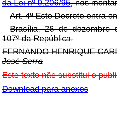
da Lei nº 9.206/95
, nos montan
Art. 4º Este Decreto entra e
Brasília, 26 de dezembro 
107º da República.
FERNANDO HENRIQUE CA
José Serra
Este texto não substitui o pu
Download para anexos