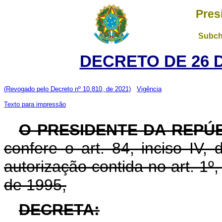
Pres
Subch
DECRETO DE 26 
(Revogado pelo Decreto nº 10.810, de 2021)
Vigência
Texto para impressão
O PRESIDENTE DA REPÚ
confere o art. 84, inciso IV,
autorização contida no art. 1º
de 1995,
DECRETA: