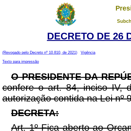
Pres
Subch
DECRETO DE 26 
(Revogado pelo Decreto nº 10.810, de 2021)
Vigência
Texto para impressão
O PRESIDENTE DA REPÚ
confere o art. 84, inciso IV,
autorização contida na Lei nº
DECRETA:
Art. 1º Fica aberto ao Orça