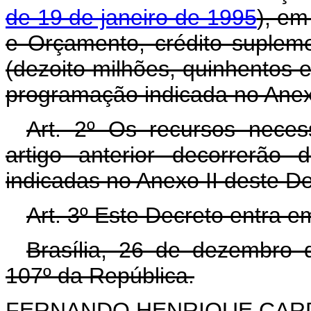
de 19 de janeiro de 1995
), em
e Orçamento, crédito suplem
(dezoito milhões, quinhentos e
programação indicada no Anex
Art. 2º Os recursos neces
artigo anterior decorrerão
indicadas no Anexo II deste D
Art. 3º Este Decreto entra e
Brasília, 26 de dezembro 
107º da República.
FERNANDO HENRIQUE CA