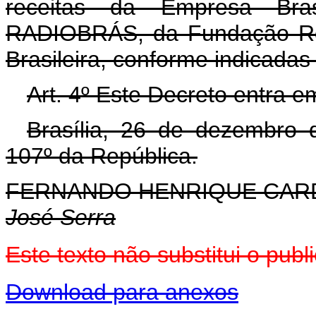
receitas da Empresa Bra
RADIOBRÁS, da Fundação Roq
Brasileira, conforme indicadas
Art. 4º Este Decreto entra e
Brasília, 26 de dezembro 
107º da República.
FERNANDO HENRIQUE CA
José Serra
Este texto não substitui o pu
Download para anexos