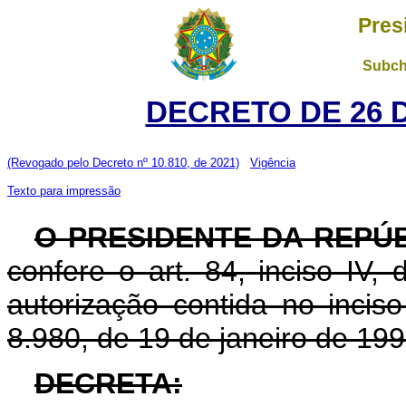
Pres
Subch
DECRETO DE 26 
(Revogado pelo Decreto nº 10.810, de 2021)
Vigência
Texto para impressão
O PRESIDENTE DA REPÚ
confere o art. 84, inciso IV,
autorização contida no inciso 
8.980, de 19 de janeiro de 199
DECRETA: