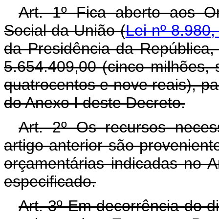
Art. 1º Fica aberto aos O
Social da União (
Lei nº 8.980,
da Presidência da República,
5.654.409,00 (cinco milhões, 
quatrocentos e nove reais), p
do Anexo I deste Decreto.
Art. 2º Os recursos neces
artigo anterior são provenien
orçamentárias indicadas no A
especificado.
Art. 3º Em decorrência do di