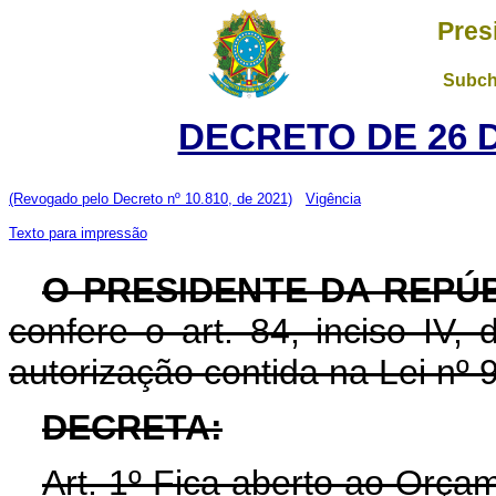
Pres
Subch
DECRETO DE 26 
(Revogado pelo Decreto nº 10.810, de 2021)
Vigência
Texto para impressão
O PRESIDENTE DA REPÚB
confere o art. 84, inciso IV,
autorização contida na Lei nº
DECRETA:
Art. 1º Fica aberto ao Orçam