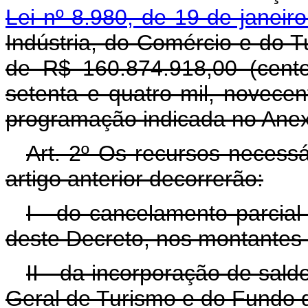
Lei nº 8.980, de 19 de janeir
Indústria, do Comércio e do T
de R$ 160.874.918,00 (cento
setenta e quatro mil, novecen
programação indicada no Anex
Art. 2º Os recursos necess
artigo anterior decorrerão:
I - do cancelamento parcial
deste Decreto, nos montantes 
II - da incorporação de sald
Geral de Turismo e do Fundo 