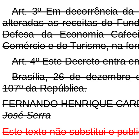
Art. 3º Em decorrência da 
alteradas as receitas do Fu
Defesa da Economia Cafeeir
Comércio e do Turismo, na for
Art. 4º Este Decreto entra e
Brasília, 26 de dezembro 
107º da República.
FERNANDO HENRIQUE CA
José Serra
Este texto não substitui o pu