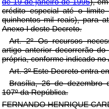
de 19 de janeiro de 1995
), em
crédito especial até o limi
quinhentos mil reais), para 
Anexo I deste Decreto.
Art. 2º Os recursos neces
artigo anterior decorrerão d
própria, conforme indicado no 
Art. 3º Este Decreto entra e
Brasília, 26 de dezembro 
107º da República.
FERNANDO HENRIQUE CA