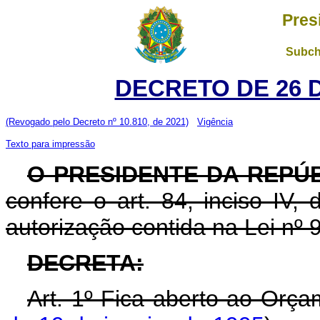
Pres
Subch
DECRETO DE 26 
(Revogado pelo Decreto nº 10.810, de 2021)
Vigência
Texto para impressão
O PRESIDENTE DA REPÚ
confere o art. 84, inciso IV,
autorização contida na Lei nº
DECRETA:
Art. 1º Fica aberto ao Orça