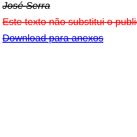
José Serra
Este texto não substitui o pu
Download para anexos